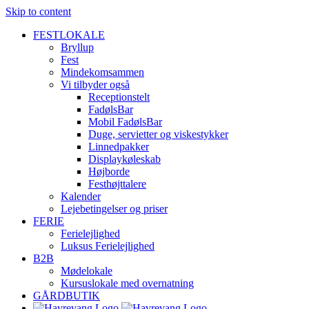
Skip to content
FESTLOKALE
Bryllup
Fest
Mindekomsammen
Vi tilbyder også
Receptionstelt
FadølsBar
Mobil FadølsBar
Duge, servietter og viskestykker
Linnedpakker
Displaykøleskab
Højborde
Festhøjttalere
Kalender
Lejebetingelser og priser
FERIE
Ferielejlighed
Luksus Ferielejlighed
B2B
Mødelokale
Kursuslokale med overnatning
GÅRDBUTIK