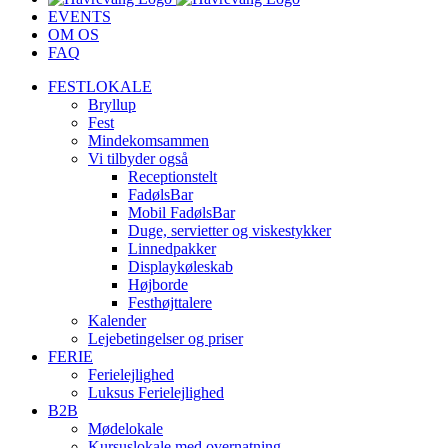
EVENTS
OM OS
FAQ
FESTLOKALE
Bryllup
Fest
Mindekomsammen
Vi tilbyder også
Receptionstelt
FadølsBar
Mobil FadølsBar
Duge, servietter og viskestykker
Linnedpakker
Displaykøleskab
Højborde
Festhøjttalere
Kalender
Lejebetingelser og priser
FERIE
Ferielejlighed
Luksus Ferielejlighed
B2B
Mødelokale
Kursuslokale med overnatning