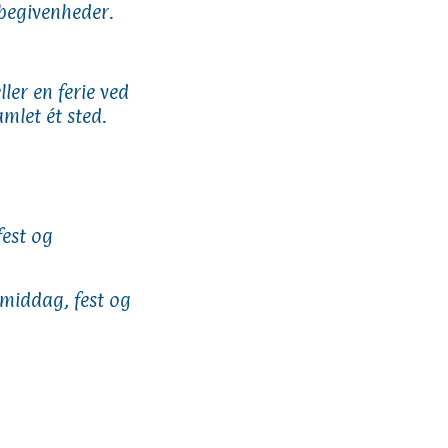
e begivenheder.
ller en ferie ved
mlet ét sted.
fest og
 middag, fest og