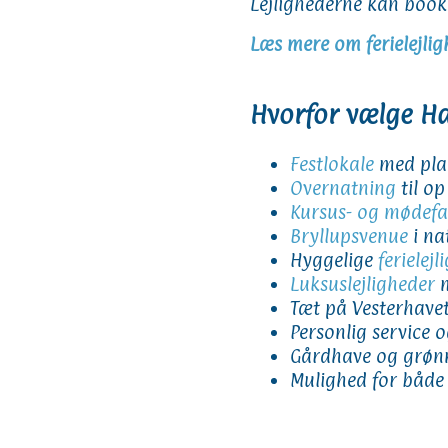
Lejlighederne kan book
Læs mere om ferielejli
Hvorfor vælge H
Festlokale
med plad
Overnatning
til op
Kursus- og mødefac
Bryllupsvenue
i na
Hyggelige
ferielejl
Luksuslejligheder
m
Tæt på Vesterhave
Personlig service o
Gårdhave og grøn
Mulighed for både