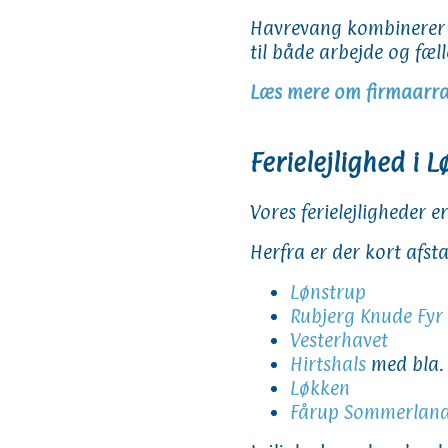
Havrevang kombinerer m
til både arbejde og fæl
Læs mere om firmaarra
Ferielejlighed i 
Vores ferielejligheder 
Herfra er der kort afsta
Lønstrup
Rubjerg Knude Fyr
Vesterhavet
Hirtshals
med bla
Løkken
Fårup Sommerlan