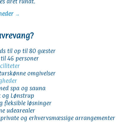
es året rundt.
gheder →
avrevang?
s til op til 80 gæster
 til 46 personer
iliteter
turskønne omgivelser
igheder
ed spa og sauna
t og Lønstrup
g fleksible løsninger
ne udearealer
 private og erhvervsmæssige arrangementer