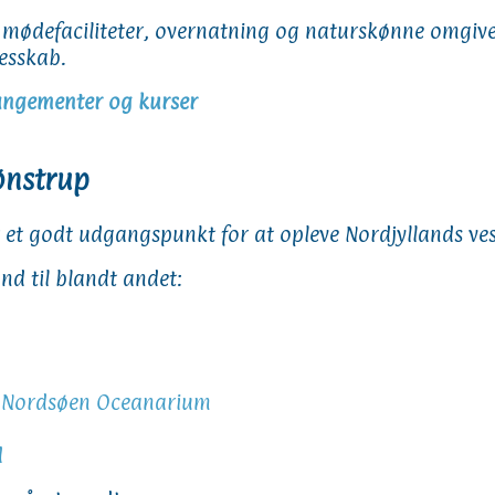
ødefaciliteter, overnatning og naturskønne omgivel
lesskab.
ngementer og kurser
Lønstrup
er et godt udgangspunkt for at opleve Nordjyllands ves
nd til blandt andet:
.
Nordsøen Oceanarium
d