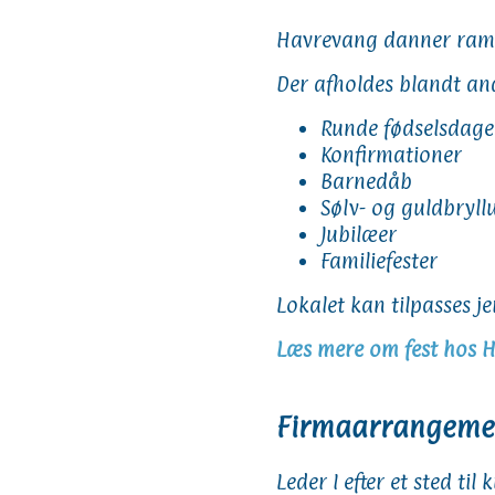
Havrevang danner ram
Der afholdes blandt an
Runde fødselsdage
Konfirmationer
Barnedåb
Sølv- og guldbryll
Jubilæer
Familiefester
Lokalet kan tilpasses j
Læs mere om fest hos 
Firmaarrangemen
Leder I efter et sted ti