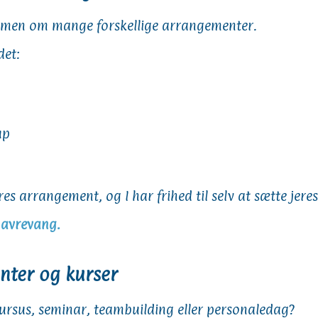
men om mange forskellige arrangementer.
det:
up
eres arrangement, og I har frihed til selv at sætte jer
Havrevang.
ter og kurser
l kursus, seminar, teambuilding eller personaledag?