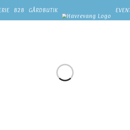
ERIE
B2B
GÅRDBUTIK
EVEN
Loading...