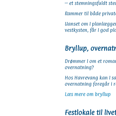
– et stemningsfuldt sted
Rammer til både private
Uanset om I planlægge
vestkysten, får I god p
Bryllup, overnatn
Drømmer I om et romant
overnatning?
Hos Havrevang kan I sam
overnatning foregår i 
Læs mere om bryllup
Festlokale til liv