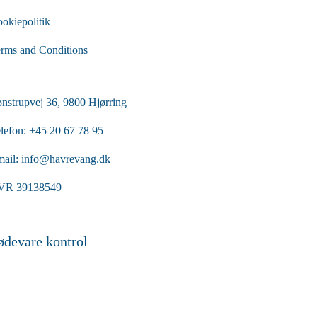
okiepolitik
rms and Conditions
nstrupvej 36, 9800 Hjørring
lefon:
+45 20 67 78 95
ail:
info@havrevang.dk
VR 39138549
ødevare kontrol