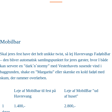
Mobilbar
Skal jeres fest have det helt unikke twist, så lej Havrevangs FadølsBar
– den bliver automatisk samlingspunktet for jeres gæster, hvor I både
kan servere en ”dark´n´stormy” med Vesterhavets susende vind i
baggrunden, shake en ”Margarita” eller skænke en kold fadøl med
skum, der rammer overlæben.
Leje af Mobilbar til fest på
Leje af MobilBar "ud
Havrevang
af huset"
1
1.400,-
2.800,-
døgn