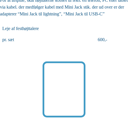
For at afspille, skal højttalerne kobles til feks. en telefon, PC eller tablet
via kabel. der medfølger kabel med Mini Jack stik. der ud over er der
adapterer “Mini Jack til lightning”, “Mini Jack til USB-C”
Leje af festhøjttalere
pr. sæt
600,-