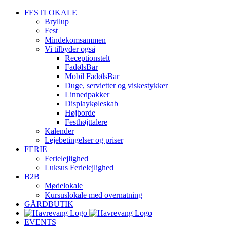
Skip
FESTLOKALE
to
Bryllup
content
Fest
Mindekomsammen
Vi tilbyder også
Receptionstelt
FadølsBar
Mobil FadølsBar
Duge, servietter og viskestykker
Linnedpakker
Displaykøleskab
Højborde
Festhøjttalere
Kalender
Lejebetingelser og priser
FERIE
Ferielejlighed
Luksus Ferielejlighed
B2B
Mødelokale
Kursuslokale med overnatning
GÅRDBUTIK
EVENTS