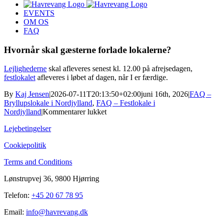
EVENTS
OM OS
FAQ
Hvornår skal gæsterne forlade lokalerne?
Lejlighederne
skal afleveres senest kl. 12.00 på afrejsedagen,
festlokalet
afleveres i løbet af dagen, når I er færdige.
By
Kaj Jensen
|
2026-07-11T20:13:50+02:00
juni 16th, 2026
|
FAQ –
Bryllupslokale i Nordjylland
,
FAQ – Festlokale i
til
Nordjylland
|
Kommentarer lukket
Hvornår
Lejebetingelser
skal
gæsterne
Cookiepolitik
forlade
lokalerne?
Terms and Conditions
Lønstrupvej 36, 9800 Hjørring
Telefon:
+45 20 67 78 95
Email:
info@havrevang.dk