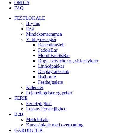
OM OS
FAQ
FESTLOKALE
Bryllup
Fest
Mindekomsammen
Vi tilbyder også
Receptionstelt
FadølsBar
Mobil FadølsBar
Duge, servietter og viskestykker
Linnedpakker
Displaykøleskab
Højborde
Festhøjttalere
Kalender
Lejebetingelser og priser
FERIE
Ferielejlighed
Luksus Ferielejlighed
B2B
Mødelokale
Kursuslokale med overnatning
GÅRDBUTIK