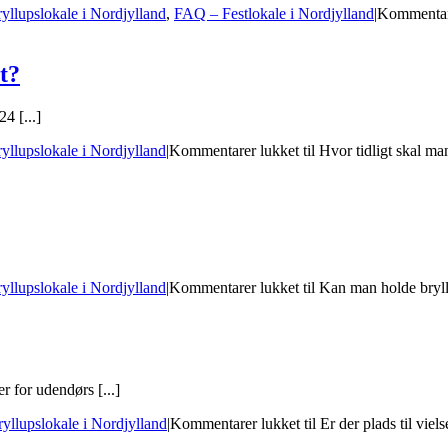
llupslokale i Nordjylland
,
FAQ – Festlokale i Nordjylland
|
Kommentar
t?
4 [...]
llupslokale i Nordjylland
|
Kommentarer lukket
til Hvor tidligt skal m
llupslokale i Nordjylland
|
Kommentarer lukket
til Kan man holde bry
for udendørs [...]
llupslokale i Nordjylland
|
Kommentarer lukket
til Er der plads til vie