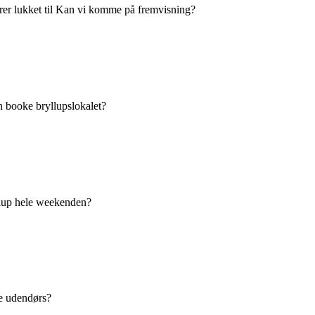
er lukket
til Kan vi komme på fremvisning?
an booke bryllupslokalet?
llup hele weekenden?
lse udendørs?