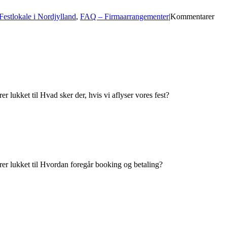
estlokale i Nordjylland
,
FAQ – Firmaarrangementer
|
Kommentarer
er lukket
til Hvad sker der, hvis vi aflyser vores fest?
er lukket
til Hvordan foregår booking og betaling?