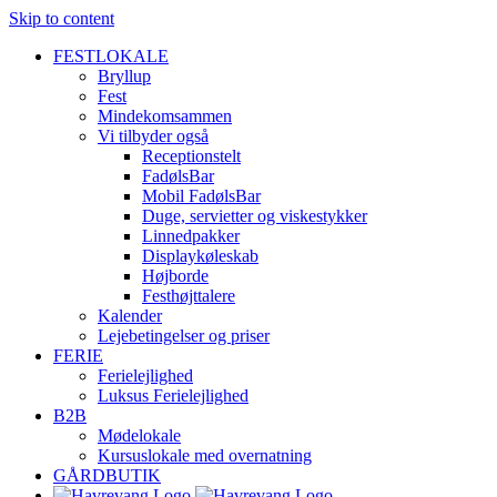
Skip to content
FESTLOKALE
Bryllup
Fest
Mindekomsammen
Vi tilbyder også
Receptionstelt
FadølsBar
Mobil FadølsBar
Duge, servietter og viskestykker
Linnedpakker
Displaykøleskab
Højborde
Festhøjttalere
Kalender
Lejebetingelser og priser
FERIE
Ferielejlighed
Luksus Ferielejlighed
B2B
Mødelokale
Kursuslokale med overnatning
GÅRDBUTIK