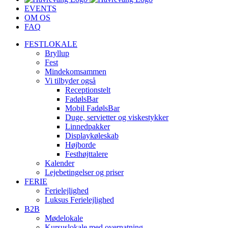
EVENTS
OM OS
FAQ
FESTLOKALE
Bryllup
Fest
Mindekomsammen
Vi tilbyder også
Receptionstelt
FadølsBar
Mobil FadølsBar
Duge, servietter og viskestykker
Linnedpakker
Displaykøleskab
Højborde
Festhøjttalere
Kalender
Lejebetingelser og priser
FERIE
Ferielejlighed
Luksus Ferielejlighed
B2B
Mødelokale
Kursuslokale med overnatning