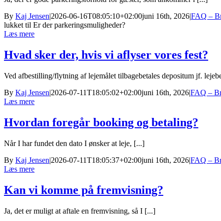
By
Kaj Jensen
|
2026-06-16T08:05:10+02:00
juni 16th, 2026
|
FAQ – Bry
lukket
til Er der parkeringsmuligheder?
Læs mere
Hvad sker der, hvis vi aflyser vores fest?
Ved afbestilling/flytning af lejemålet tilbagebetales depositum jf. lejeb
By
Kaj Jensen
|
2026-07-11T18:05:02+02:00
juni 16th, 2026
|
FAQ – Bry
Læs mere
Hvordan foregår booking og betaling?
Når I har fundet den dato I ønsker at leje, [...]
By
Kaj Jensen
|
2026-07-11T18:05:37+02:00
juni 16th, 2026
|
FAQ – Bry
Læs mere
Kan vi komme på fremvisning?
Ja, det er muligt at aftale en fremvisning, så I [...]