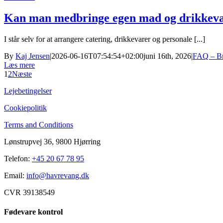
Kan man medbringe egen mad og drikkev
I står selv for at arrangere catering, drikkevarer og personale [...]
By
Kaj Jensen
|
2026-06-16T07:54:54+02:00
juni 16th, 2026
|
FAQ – Bry
Læs mere
1
2
Næste
Lejebetingelser
Cookiepolitik
Terms and Conditions
Lønstrupvej 36, 9800 Hjørring
Telefon:
+45 20 67 78 95
Email:
info@havrevang.dk
CVR 39138549
Fødevare kontrol