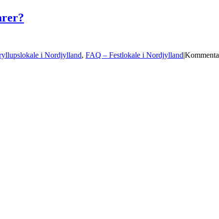
arer?
llupslokale i Nordjylland
,
FAQ – Festlokale i Nordjylland
|
Kommentar