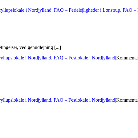
llupslokale i Nordjylland
,
FAQ – Ferielejligheder i Lønstrup
,
FAQ – F
etingelser, ved genudlejning [...]
llupslokale i Nordjylland
,
FAQ – Festlokale i Nordjylland
|
Kommentar
llupslokale i Nordjylland
,
FAQ – Festlokale i Nordjylland
|
Kommentar