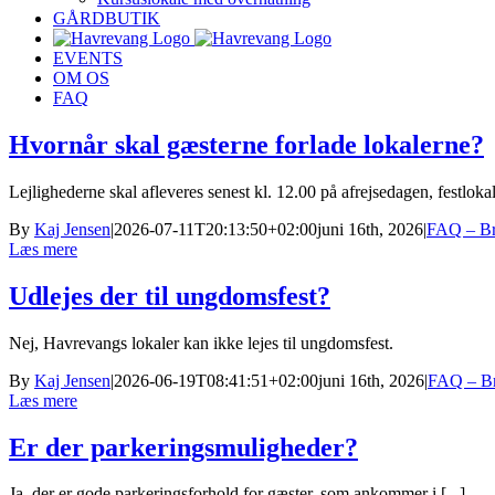
GÅRDBUTIK
EVENTS
OM OS
FAQ
Hvornår skal gæsterne forlade lokalerne?
Lejlighederne skal afleveres senest kl. 12.00 på afrejsedagen, festlokale
By
Kaj Jensen
|
2026-07-11T20:13:50+02:00
juni 16th, 2026
|
FAQ – Bry
Læs mere
Udlejes der til ungdomsfest?
Nej, Havrevangs lokaler kan ikke lejes til ungdomsfest.
By
Kaj Jensen
|
2026-06-19T08:41:51+02:00
juni 16th, 2026
|
FAQ – Bry
Læs mere
Er der parkeringsmuligheder?
Ja, der er gode parkeringsforhold for gæster, som ankommer i [...]