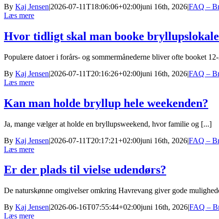
By
Kaj Jensen
|
2026-07-11T18:06:06+02:00
juni 16th, 2026
|
FAQ – Bry
Læs mere
Hvor tidligt skal man booke bryllupslokale
Populære datoer i forårs- og sommermånederne bliver ofte booket 12-2
By
Kaj Jensen
|
2026-07-11T20:16:26+02:00
juni 16th, 2026
|
FAQ – Bry
Læs mere
Kan man holde bryllup hele weekenden?
Ja, mange vælger at holde en bryllupsweekend, hvor familie og [...]
By
Kaj Jensen
|
2026-07-11T20:17:21+02:00
juni 16th, 2026
|
FAQ – Bry
Læs mere
Er der plads til vielse udendørs?
De naturskønne omgivelser omkring Havrevang giver gode muligheder 
By
Kaj Jensen
|
2026-06-16T07:55:44+02:00
juni 16th, 2026
|
FAQ – Bry
Læs mere