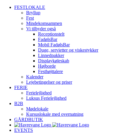
Skip
FESTLOKALE
to
Bryllup
content
Fest
Mindekomsammen
Vi tilbyder også
Receptionstelt
FadølsBar
Mobil FadølsBar
Duge, servietter og viskestykker
Linnedpakker
Displaykøleskab
Højborde
Festhøjttalere
Kalender
Lejebetingelser og priser
FERIE
Ferielejlighed
Luksus Ferielejlighed
B2B
Mødelokale
Kursuslokale med overnatning
GÅRDBUTIK
EVENTS