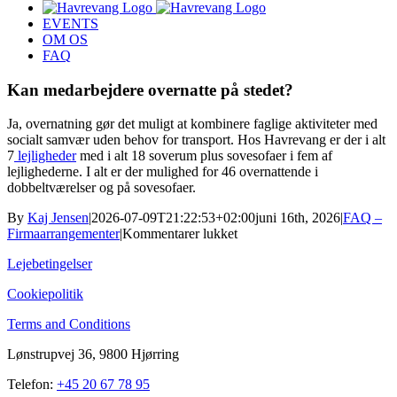
EVENTS
OM OS
FAQ
Kan medarbejdere overnatte på stedet?
Ja, overnatning gør det muligt at kombinere faglige aktiviteter med
socialt samvær uden behov for transport. Hos Havrevang er der i alt
7
lejligheder
med i alt 18 soverum plus sovesofaer i fem af
lejlighederne. I alt er der mulighed for 46 overnattende i
dobbeltværelser og på sovesofaer.
By
Kaj Jensen
|
2026-07-09T21:22:53+02:00
juni 16th, 2026
|
FAQ –
til
Firmaarrangementer
|
Kommentarer lukket
Kan
Lejebetingelser
medarbejdere
overnatte
Cookiepolitik
på
stedet?
Terms and Conditions
Lønstrupvej 36, 9800 Hjørring
Telefon:
+45 20 67 78 95