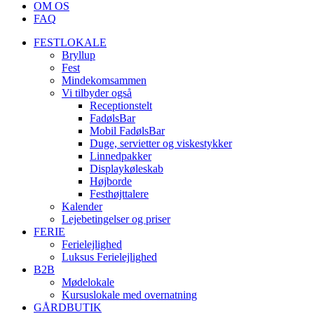
OM OS
FAQ
FESTLOKALE
Bryllup
Fest
Mindekomsammen
Vi tilbyder også
Receptionstelt
FadølsBar
Mobil FadølsBar
Duge, servietter og viskestykker
Linnedpakker
Displaykøleskab
Højborde
Festhøjttalere
Kalender
Lejebetingelser og priser
FERIE
Ferielejlighed
Luksus Ferielejlighed
B2B
Mødelokale
Kursuslokale med overnatning
GÅRDBUTIK