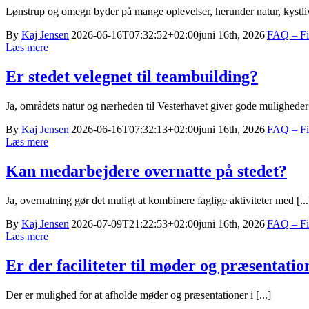
Lønstrup og omegn byder på mange oplevelser, herunder natur, kystliv,
By
Kaj Jensen
|
2026-06-16T07:32:52+02:00
juni 16th, 2026
|
FAQ – Fi
Læs mere
Er stedet velegnet til teambuilding?
Ja, områdets natur og nærheden til Vesterhavet giver gode muligheder [
By
Kaj Jensen
|
2026-06-16T07:32:13+02:00
juni 16th, 2026
|
FAQ – Fi
Læs mere
Kan medarbejdere overnatte på stedet?
Ja, overnatning gør det muligt at kombinere faglige aktiviteter med [...
By
Kaj Jensen
|
2026-07-09T21:22:53+02:00
juni 16th, 2026
|
FAQ – Fi
Læs mere
Er der faciliteter til møder og præsentatio
Der er mulighed for at afholde møder og præsentationer i [...]