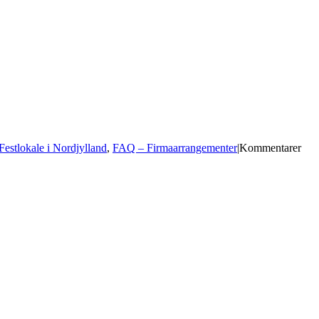
estlokale i Nordjylland
,
FAQ – Firmaarrangementer
|
Kommentarer