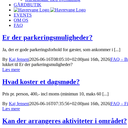
GÅRDBUTIK
EVENTS
OM OS
FAQ
Er der parkeringsmuligheder?
Ja, der er gode parkeringsforhold for gæster, som ankommer i [...]
By
Kaj Jensen
|
2026-06-16T08:05:10+02:00
juni 16th, 2026
|
FAQ – Bry
lukket
til Er der parkeringsmuligheder?
Læs mere
Hvad koster et dagsmøde?
Pris pr. person, 400,- incl moms (minimun 10, maks 60 [...]
By
Kaj Jensen
|
2026-06-16T07:35:56+02:00
juni 16th, 2026
|
FAQ – Fi
Læs mere
Kan der arrangeres aktiviteter i området?