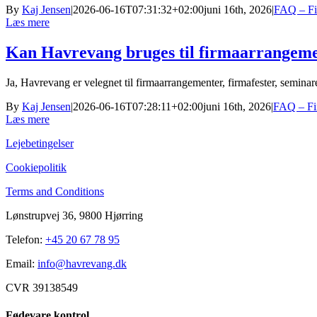
By
Kaj Jensen
|
2026-06-16T07:31:32+02:00
juni 16th, 2026
|
FAQ – Fi
Læs mere
Kan Havrevang bruges til firmaarrangem
Ja, Havrevang er velegnet til firmaarrangementer, firmafester, seminar
By
Kaj Jensen
|
2026-06-16T07:28:11+02:00
juni 16th, 2026
|
FAQ – Fi
Læs mere
Lejebetingelser
Cookiepolitik
Terms and Conditions
Lønstrupvej 36, 9800 Hjørring
Telefon:
+45 20 67 78 95
Email:
info@havrevang.dk
CVR 39138549
Fødevare kontrol