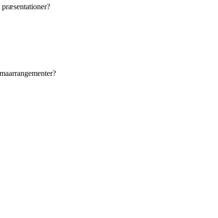
og præsentationer?
irmaarrangementer?