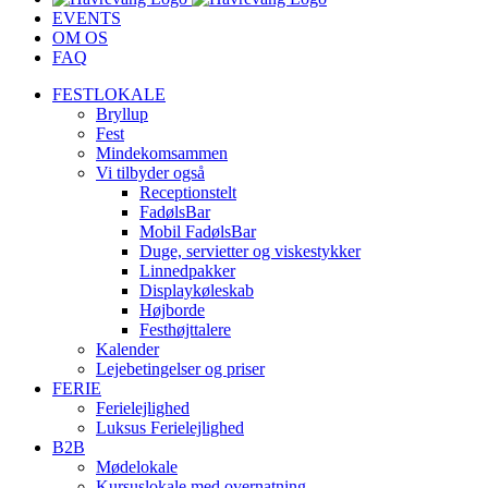
EVENTS
OM OS
FAQ
FESTLOKALE
Bryllup
Fest
Mindekomsammen
Vi tilbyder også
Receptionstelt
FadølsBar
Mobil FadølsBar
Duge, servietter og viskestykker
Linnedpakker
Displaykøleskab
Højborde
Festhøjttalere
Kalender
Lejebetingelser og priser
FERIE
Ferielejlighed
Luksus Ferielejlighed
B2B
Mødelokale
Kursuslokale med overnatning