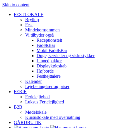
Skip to content
FESTLOKALE
Bryllup
Fest
Mindekomsammen
Vi tilbyder også
Receptionstelt
FadølsBar
Mobil FadølsBar
Duge, servietter og viskestykker
Linnedpakker
Displaykøleskab
Højborde
Festhøjttalere
Kalender
Lejebetingelser og priser
FERIE
Ferielejlighed
Luksus Ferielejlighed
B2B
Mødelokale
Kursuslokale med overnatning
GÅRDBUTIK