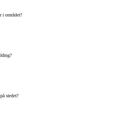
er i området?
ilding?
på stedet?