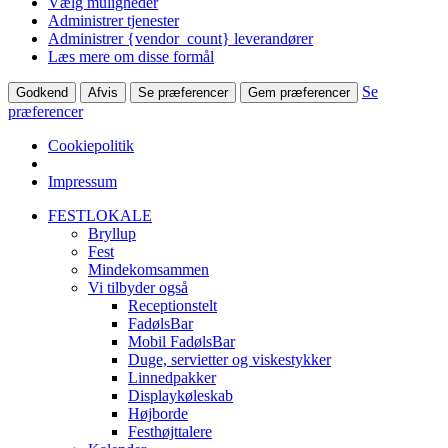
Vælg muligheder
Administrer tjenester
Administrer {vendor_count} leverandører
Læs mere om disse formål
Se
Godkend
Afvis
Se præferencer
Gem præferencer
præferencer
Cookiepolitik
Impressum
Skip
FESTLOKALE
to
Bryllup
content
Fest
Mindekomsammen
Vi tilbyder også
Receptionstelt
FadølsBar
Mobil FadølsBar
Duge, servietter og viskestykker
Linnedpakker
Displaykøleskab
Højborde
Festhøjttalere