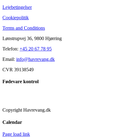
Kan
Lejebetingelser
vi
komme
Cookiepolitik
på
fremvisning?
Terms and Conditions
Lønstrupvej 36, 9800 Hjørring
Telefon:
+45 20 67 78 95
Email:
info@havrevang.dk
CVR 39138549
Fødevare kontrol
Copyright Havrevang.dk
Toggle
Calendar
Sliding
Bar
Page load link