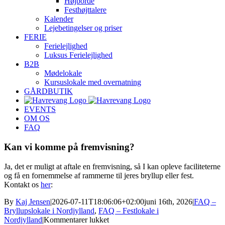
Højborde
Festhøjttalere
Kalender
Lejebetingelser og priser
FERIE
Ferielejlighed
Luksus Ferielejlighed
B2B
Mødelokale
Kursuslokale med overnatning
GÅRDBUTIK
EVENTS
OM OS
FAQ
Kan vi komme på fremvisning?
Ja, det er muligt at aftale en fremvisning, så I kan opleve faciliteterne
og få en fornemmelse af rammerne til jeres bryllup eller fest.
Kontakt os
her
:
By
Kaj Jensen
|
2026-07-11T18:06:06+02:00
juni 16th, 2026
|
FAQ –
Bryllupslokale i Nordjylland
,
FAQ – Festlokale i
til
Nordjylland
|
Kommentarer lukket