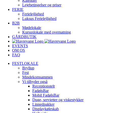
Kalender
Lejebetingelser og priser
FERIE
Ferielejlighed
Luksus Ferielejlighed
B2B
Mødelokale
Kursuslokale med overnatning
GÅRDBUTIK
EVENTS
OM OS
FAQ
FESTLOKALE
Bryllup
Fest
Mindekomsammen
Vi tilbyder også
Receptionstelt
FadølsBar
Mobil FadølsBar
Duge, servietter og viskestykker
Linnedpakker
Displaykøleskab