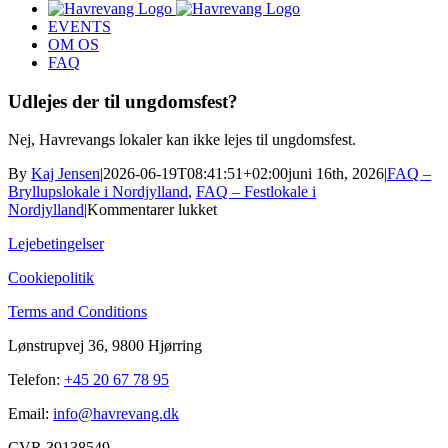
EVENTS
OM OS
FAQ
Udlejes der til ungdomsfest?
Nej, Havrevangs lokaler kan ikke lejes til ungdomsfest.
By
Kaj Jensen
|
2026-06-19T08:41:51+02:00
juni 16th, 2026
|
FAQ –
Bryllupslokale i Nordjylland
,
FAQ – Festlokale i
til
Nordjylland
|
Kommentarer lukket
Udlejes
Lejebetingelser
der
til
Cookiepolitik
ungdomsfest?
Terms and Conditions
Lønstrupvej 36, 9800 Hjørring
Telefon:
+45 20 67 78 95
Email:
info@havrevang.dk
CVR 39138549