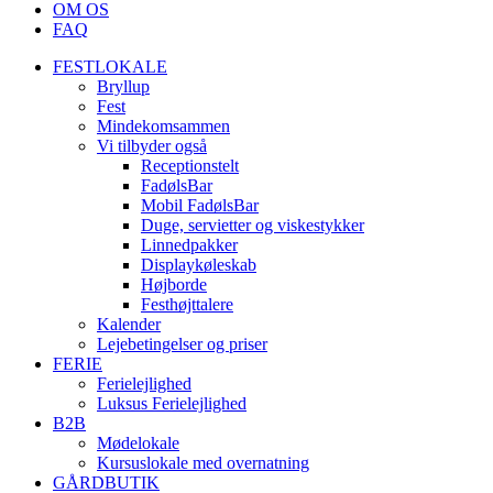
OM OS
FAQ
FESTLOKALE
Bryllup
Fest
Mindekomsammen
Vi tilbyder også
Receptionstelt
FadølsBar
Mobil FadølsBar
Duge, servietter og viskestykker
Linnedpakker
Displaykøleskab
Højborde
Festhøjttalere
Kalender
Lejebetingelser og priser
FERIE
Ferielejlighed
Luksus Ferielejlighed
B2B
Mødelokale
Kursuslokale med overnatning
GÅRDBUTIK