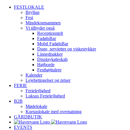
Skip
FESTLOKALE
to
Bryllup
content
Fest
Mindekomsammen
Vi tilbyder også
Receptionstelt
FadølsBar
Mobil FadølsBar
Duge, servietter og viskestykker
Linnedpakker
Displaykøleskab
Højborde
Festhøjttalere
Kalender
Lejebetingelser og priser
FERIE
Ferielejlighed
Luksus Ferielejlighed
B2B
Mødelokale
Kursuslokale med overnatning
GÅRDBUTIK
EVENTS