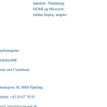
højtalere. Tilslutning:
HDMI og Microsoft
trådløs display adapter
jebetingelser
okiepolitik
rms and Conditions
nstrupvej 36, 9800 Hjørring
lefon:
+45 20 67 78 95
ail:
info@havrevang.dk